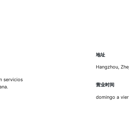
地址
Hangzhou, Zhej
 servicios 
营业时间
ana.
domingo a vie