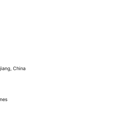
iang, China
rnes